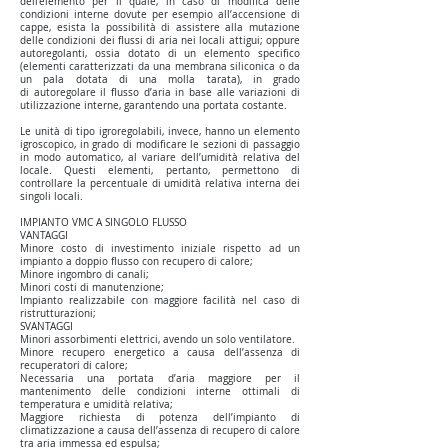
dell’elemento per il quale, in caso di modifica delle
condizioni interne dovute per esempio all’accensione di
cappe, esista la possibilità di assistere alla mutazione
delle condizioni dei flussi di aria nei locali attigui; oppure
autoregolanti, ossia dotato di un elemento specifico
(elementi caratterizzati da una membrana siliconica o da
un pala dotata di una molla tarata), in grado
di autoregolare il flusso d’aria in base alle variazioni di
utilizzazione interne, garantendo una portata costante.
Le unità di tipo igroregolabili, invece, hanno un elemento
igroscopico, in grado di modificare le sezioni di passaggio
in modo automatico, al variare dell’umidità relativa del
locale. Questi elementi, pertanto, permettono di
controllare la percentuale di umidità relativa interna dei
singoli locali.
IMPIANTO VMC A SINGOLO FLUSSO
VANTAGGI
Minore costo di investimento iniziale rispetto ad un
impianto a doppio flusso con recupero di calore;
Minore ingombro di canali;
Minori costi di manutenzione;
Impianto realizzabile con maggiore facilità nel caso di
ristrutturazioni;
SVANTAGGI
Minori assorbimenti elettrici, avendo un solo ventilatore.
Minore recupero energetico a causa dell’assenza di
recuperatori di calore;
Necessaria una portata d’aria maggiore per il
mantenimento delle condizioni interne ottimali di
temperatura e umidità relativa;
Maggiore richiesta di potenza dell’impianto di
climatizzazione a causa dell’assenza di recupero di calore
tra aria immessa ed espulsa;