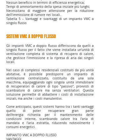
Nessun beneficio in termini di efficienza energetica;
Tempi di ammortamento della spesa iniziale più lunghi;
Necessitano di maggiore attenzione per la riduzione
dell’immissione di rumore nei locali.
Tabella 5 – Vantaggi e svantaggi di un impianto VMC a
singolo flusso
SISTEMI VMC A DOPPIO FLUSSO
Gli impianti VMC a doppio flusso differiscono da quelli a
singolo flusso per il fatto che viene installata un’unità di
ventilazione completa di sistema di recupero di calore,
che gestisce l’immissione e la ripresa di aria dai singoli
locali.
Nel caso di complessi residenziali costituiti da più unità
abitative, è possibile predisporre un impianto di
ventilazione centralizzato, costituito da una sola
macchina, equipaggiando ogni singola unità immobiliare
di recuperatori di calore di tipo “passivo”, provvisti di
scambiatore di calore ma senza ventilatori. Questa
soluzione permette di abbattere i costi di installazione
iniziali, ma anche i costi manutentivi.
Come anticipato, questi sistemi hanno tra i tanti vantaggi
quello di poter recuperare gran parte
dell’energia richiesta per il mantenimento delle
condizioni interne, scambiando calore tra l’aria di
mandata e l’aria estratta, riducendo notevolmente i
consumi energetici.
IMPIANTO VMC A DOPPIO FLUSSO
VANTAGGI