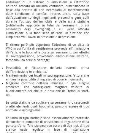
l’adozione di un sistema di immissione o estrazione
dell’aria affidato ad un’unità ventilante, dimensionata in
base alla portata di aria necessaria al mantenimento
delle condizioni di comfort interne, anche sulla base
dell’abbattimento degli inquinanti presenti o generabili
durante l’utilizzo dell’immobile e delle unità statiche
(solitamente applicate ai telai dei serramenti o sui
cassonetti degli avvolgibili), a cui viene affidata
l’immissione o la fuoriuscita dell’aria, in funzione che
l’impianto VMC lavori in pressione o depressione.
Si ritiene però più opportuna l’adozione di un sistema
VMC in cui l’unità di ventilazione provveda all’immissione
dell’aria, e le bocchette poste sui serramenti, per effetto
di sovrappressione, provvedano all’espulsione dell’aria,
fornendo una serie di vantaggi:
Possibilità di filtrazione dell’aria esterna prima
dell’immissione in ambiente;
Mantenimento dei locali in sovrappressione, fattore che
elimina la possibilità di ingresso di odori e inquinanti;
Maggiore controllo dell’aria immessa in ogni singolo
ambiente, con conseguente maggiore velocità di
bilanciamento dei circuiti e riduzione dei tempi di start-
up.
Le unità statiche da applicare su serramenti o cassonetti
o altri elementi quali bocchette, possono essere di tipo
normale, o igroregolabili.
Le unità di tipo normale sono essenzialmente costituite
da bocchette complete di un sistema di regolazione della
portata d’aria. Tale sistema può essere di due tipi: di tipo
statico, ossia regolato in fase di installazione