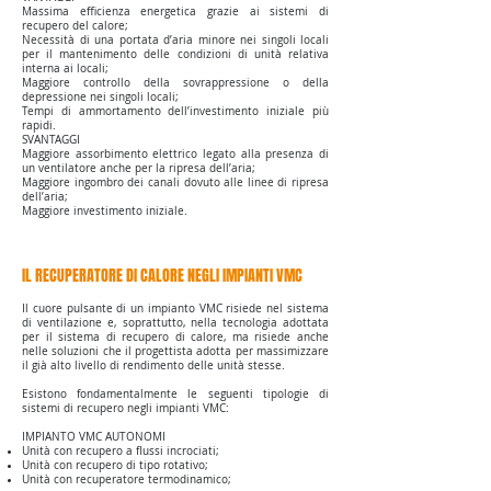
Massima efficienza energetica grazie ai sistemi di
recupero del calore;
Necessità di una portata d’aria minore nei singoli locali
per il mantenimento delle condizioni di unità relativa
interna ai locali;
Maggiore controllo della sovrappressione o della
depressione nei singoli locali;
Tempi di ammortamento dell’investimento iniziale più
rapidi.
SVANTAGGI
Maggiore assorbimento elettrico legato alla presenza di
un ventilatore anche per la ripresa dell’aria;
Maggiore ingombro dei canali dovuto alle linee di ripresa
dell’aria;
Maggiore investimento iniziale.
IL RECUPERATORE DI CALORE NEGLI IMPIANTI VMC
Il cuore pulsante di un impianto VMC risiede nel sistema
di ventilazione e, soprattutto, nella tecnologia adottata
per il sistema di recupero di calore, ma risiede anche
nelle soluzioni che il progettista adotta per massimizzare
il già alto livello di rendimento delle unità stesse.
Esistono fondamentalmente le seguenti tipologie di
sistemi di recupero negli impianti VMC:
IMPIANTO VMC AUTONOMI
Unità con recupero a flussi incrociati;
Unità con recupero di tipo rotativo;
Unità con recuperatore termodinamico;