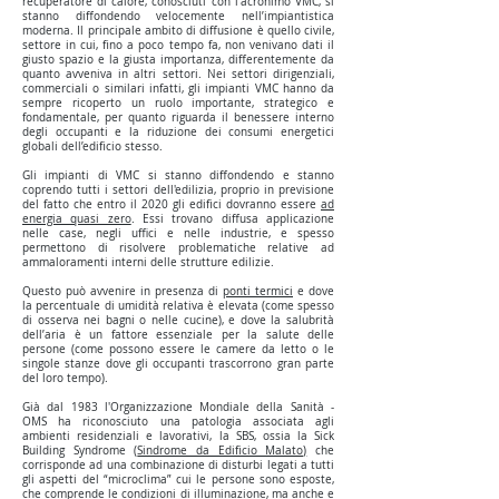
recuperatore di calore, conosciuti con l’acronimo VMC, si
stanno diffondendo velocemente nell’impiantistica
moderna. Il principale ambito di diffusione è quello civile,
settore in cui, fino a poco tempo fa, non venivano dati il
giusto spazio e la giusta importanza, differentemente da
quanto avveniva in altri settori. Nei settori dirigenziali,
commerciali o similari infatti, gli impianti VMC hanno da
sempre ricoperto un ruolo importante, strategico e
fondamentale, per quanto riguarda il benessere interno
degli occupanti e la riduzione dei consumi energetici
globali dell’edificio stesso.
Gli impianti di VMC si stanno diffondendo e stanno
coprendo tutti i settori dell'edilizia, proprio in previsione
del fatto che entro il 2020 gli edifici dovranno essere
ad
energia quasi zero
. Essi trovano diffusa applicazione
nelle case, negli uffici e nelle industrie, e spesso
permettono di risolvere problematiche relative ad
ammaloramenti interni delle strutture edilizie.
Questo può avvenire in presenza di
ponti termici
e dove
la percentuale di umidità relativa è elevata (come spesso
di osserva nei bagni o nelle cucine), e dove la salubrità
dell’aria è un fattore essenziale per la salute delle
persone (come possono essere le camere da letto o le
singole stanze dove gli occupanti trascorrono gran parte
del loro tempo).
Già dal 1983 l'Organizzazione Mondiale della Sanità -
OMS ha riconosciuto una patologia associata agli
ambienti residenziali e lavorativi, la SBS, ossia la Sick
Building Syndrome (
Sindrome da Edificio Malato)
che
corrisponde ad una combinazione di disturbi legati a tutti
gli aspetti del “microclima” cui le persone sono esposte,
che comprende le condizioni di illuminazione, ma anche e