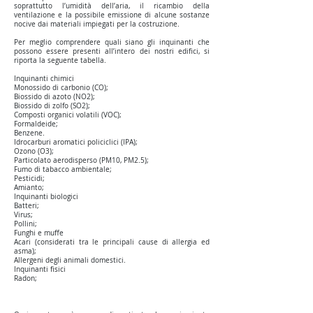
soprattutto l’umidità dell’aria, il ricambio della
ventilazione e la possibile emissione di alcune sostanze
nocive dai materiali impiegati per la costruzione.
Per meglio comprendere quali siano gli inquinanti che
possono essere presenti all’intero dei nostri edifici, si
riporta la seguente tabella.
Inquinanti chimici
Monossido di carbonio (CO);
Biossido di azoto (NO2);
Biossido di zolfo (SO2);
Composti organici volatili (VOC);
Formaldeide;
Benzene.
Idrocarburi aromatici policiclici (IPA);
Ozono (O3);
Particolato aerodisperso (PM10, PM2.5);
Fumo di tabacco ambientale;
Pesticidi;
Amianto;
Inquinanti biologici
Batteri;
Virus;
Pollini;
Funghi e muffe
Acari (considerati tra le principali cause di allergia ed
asma);
Allergeni degli animali domestici.
Inquinanti fisici
Radon;