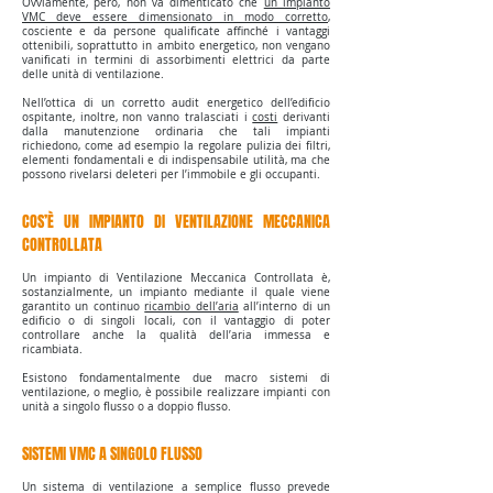
Ovviamente, però, non va dimenticato che
un impianto
VMC deve essere dimensionato in modo corretto
,
cosciente e da persone qualificate affinché i vantaggi
ottenibili, soprattutto in ambito energetico, non vengano
vanificati in termini di assorbimenti elettrici da parte
delle unità di ventilazione.
Nell’ottica di un corretto audit energetico dell’edificio
ospitante, inoltre, non vanno tralasciati i
costi
derivanti
dalla manutenzione ordinaria che tali impianti
richiedono, come ad esempio la regolare pulizia dei filtri,
elementi fondamentali e di indispensabile utilità, ma che
possono rivelarsi deleteri per l’immobile e gli occupanti.
COS’È UN IMPIANTO DI VENTILAZIONE MECCANICA
CONTROLLATA
Un impianto di Ventilazione Meccanica Controllata è,
sostanzialmente, un impianto mediante il quale viene
garantito un continuo
ricambio dell’aria
all’interno di un
edificio o di singoli locali, con il vantaggio di poter
controllare anche la qualità dell’aria immessa e
ricambiata.
Esistono fondamentalmente due macro sistemi di
ventilazione, o meglio, è possibile realizzare impianti con
unità a singolo flusso o a doppio flusso.
SISTEMI VMC A SINGOLO FLUSSO
Un sistema di ventilazione a semplice flusso prevede